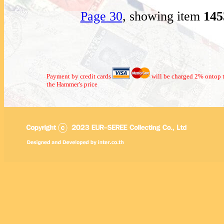
Page 30
, showing item
14
Payment by credit cards
will be charged 2% ontop t
the Hammer's price