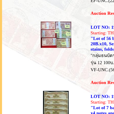
EF-UNC.(2
Auction Re
LOT NO: 1
Starting: 
"Lot of 56 
20B.x10, Se
stains, fol
"กลุ่มธนบัตร
รุ่น 12 100
VF-UNC.(5
Auction Re
LOT NO: 1
Starting: 
"Lot of 7 b
x4 notes an