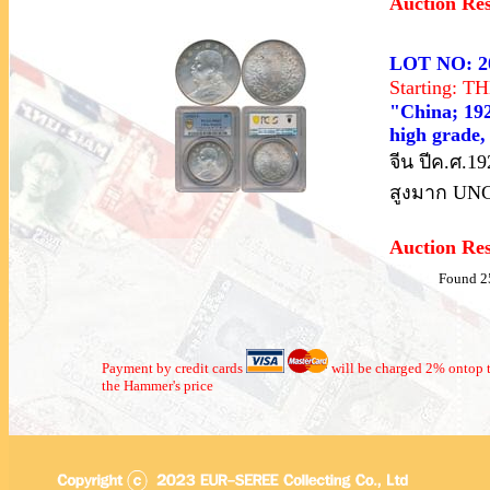
Auction Re
LOT NO: 2
Starting: 
"China; 192
high grade
จีน ปีค.ศ.1
สูงมาก UNC
Auction Re
Found 2
Payment by credit cards
will be charged 2% ontop t
the Hammer's price