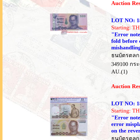
Auction Re
LOT NO: 1
Starting: 
"Error note
fold before 
mishandling
ธนบัตรตลก ร
349100 กระ
AU.(1)
Auction Re
LOT NO: 1
Starting: 
"Error note
error mispl
on the reve
ธนบัตรตลก ร