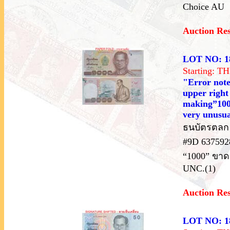
Choice AU
Auction Re
LOT NO: 1
Starting: 
"Error note
upper right 
making”1000
very unusua
ธนบัตรตลก 
#9D 637592
“1000” ขา
UNC.(1)
Auction Re
LOT NO: 1