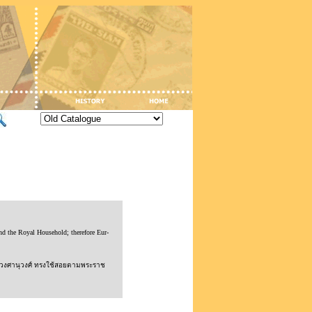
d the Royal Household; therefore Eur-
บรมวงศานุวงศ์ ทรงใช้สอยตามพระราช