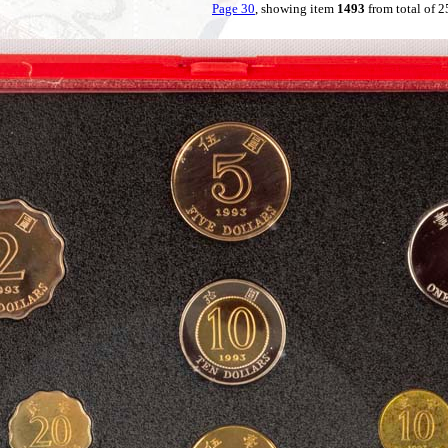
Page 30
, showing item
1493
from total of 