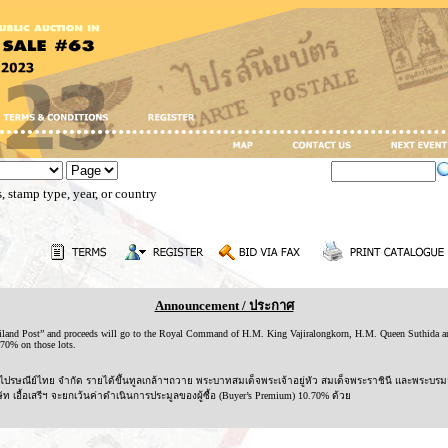
, stamp type, year, or country
Announcement / ประกาศ
ailand Post” and proceeds will go to the Royal Command of H.M. King Vajiralongkorn, H.M. Queen Suthida an
70% on those lots.
ท ไปรษณีย์ไทย จำกัด รายได้ขึ้นทูลเกล้าฯถวาย พระบาทสมเด็จพระเจ้าอยู่หัว สมเด็จพระราชินี และพระ
ิษัท เอื้อเสรีฯ จะยกเว้นค่าดำเนินการประมูลของผู้ซื้อ (Buyer’s Premium) 10.70% ด้วย