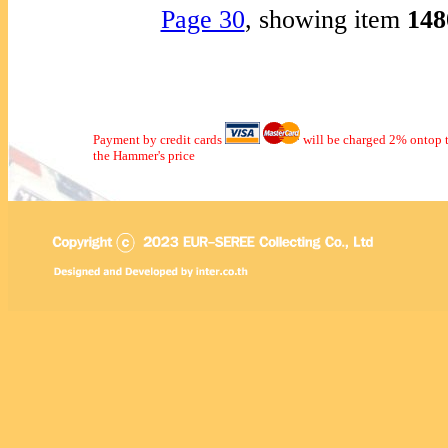
Page 30
, showing item
14
Payment by credit cards
will be charged 2% ontop t
the Hammer's price